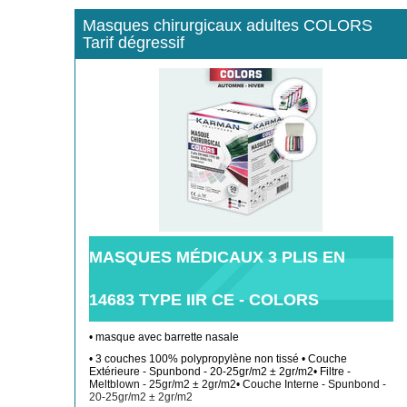
Masques chirurgicaux adultes COLORS
Tarif dégressif
MASQUES MÉDICAUX 3 PLIS EN
14683 TYPE IIR CE - COLORS
• masque avec barrette nasale
• 3 couches 100% polypropylène non tissé • Couche
Extérieure - Spunbond - 20-25gr/m2 ± 2gr/m2• Filtre -
Meltblown - 25gr/m2 ± 2gr/m2• Couche Interne - Spunbond -
20-25gr/m2 ± 2gr/m2