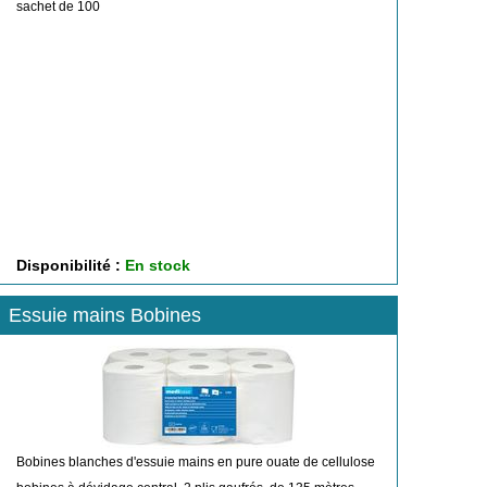
sachet de 100
Disponibilité :
En stock
Essuie mains Bobines
Bobines blanches d'essuie mains en pure ouate de cellulose