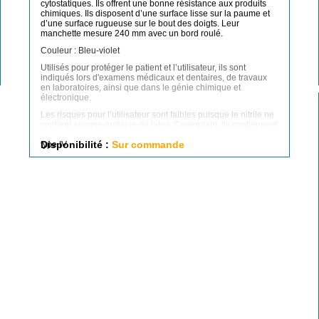
cytostatiques. Ils offrent une bonne résistance aux produits
chimiques. Ils disposent d’une surface lisse sur la paume et
d’une surface rugueuse sur le bout des doigts. Leur
manchette mesure 240 mm avec un bord roulé.
Couleur : Bleu-violet
Utilisés pour protéger le patient et l’utilisateur, ils sont
indiqués lors d'examens médicaux et dentaires, de travaux
en laboratoires, ainsi que dans le génie chimique et
électronique.
Les risques pour l’utilisateur sont faibles puisque le nitrile ne
contient aucune protéine de latex. Cependant, ils contiennent
des ingrédients chimiques avec des risques d’allergie de
type IV.
Disponibilité :
Sur commande