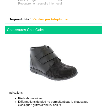
Dessus / Tige
cuir
Recouvrement semelle interne
cuir
Disponibilité :
Vérifier par téléphone
Chaussures Chut Galet
Indications
Pieds rhumatoïdes
Déformations du pied ne permettant pas le chaussage
classique : griffes d’orteils, hallux ..