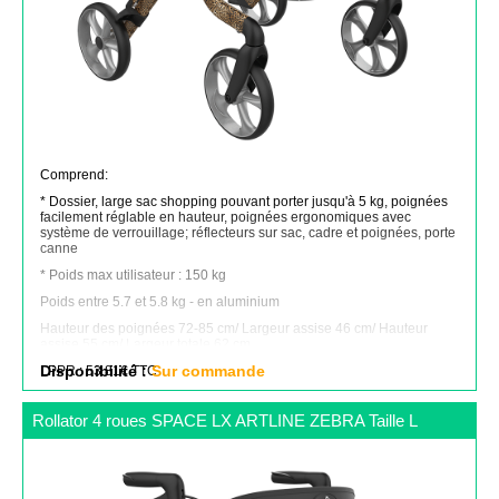
Comprend:
* Dossier, large sac shopping pouvant porter jusqu'à 5 kg, poignées
facilement réglable en hauteur, poignées ergonomiques avec
système de verrouillage; réflecteurs sur sac, cadre et poignées, porte
canne
* Poids max utilisateur : 150 kg
Poids entre 5.7 et 5.8 kg - en aluminium
Hauteur des poignées 72-85 cm/ Largeur assise 46 cm/ Hauteur
assise 55 cm/ Largeur totale 62 cm
LPPR : 53.81€ TTC
Disponibilité :
Sur commande
Rollator 4 roues SPACE LX ARTLINE ZEBRA Taille L