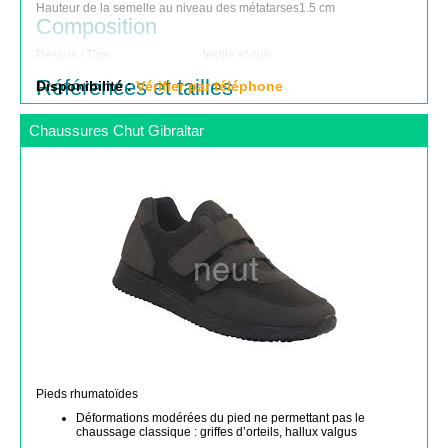
Hauteur de la semelle au niveau des métatarses
1.5 cm
Composition
Dessus / Tige
textile et cuir
Recouvrement semelle interne
cuir
Références et tailles
Disponibilité :
Vérifier par téléphone
Chaussures Chut Gibraltar
Pieds rhumatoïdes
Déformations modérées du pied ne permettant pas le
chaussage classique : griffes d’orteils, hallux valgus