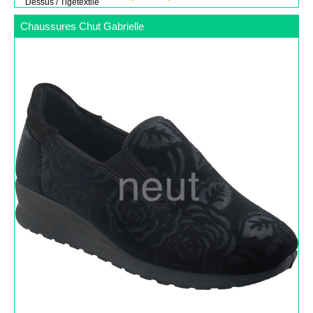
Dessus / Tige
textile
Chaussures Chut Gabrielle