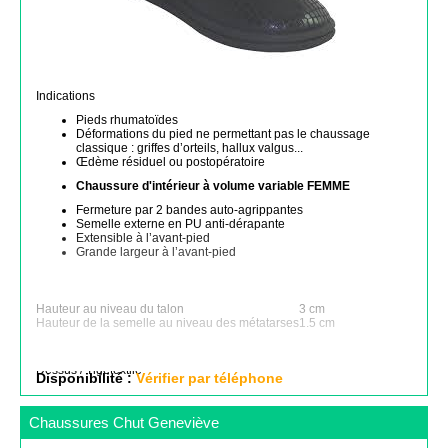
Indications
Pieds rhumatoïdes
Déformations du pied ne permettant pas le chaussage
classique : griffes d’orteils, hallux valgus...
Œdème résiduel ou postopératoire
Chaussure d'intérieur à volume variable FEMME
Fermeture par 2 bandes auto-agrippantes
Semelle externe en PU anti-dérapante
Extensible à l’avant-pied
Grande largeur à l’avant-pied
Hauteur au niveau du talon
3 cm
Hauteur de la semelle au niveau des métatarses
1.5 cm
Dessus / Tige
textile
Disponibilité :
Vérifier par téléphone
Chaussures Chut Geneviève