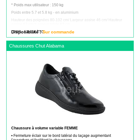
* Poids max utilisateur : 150 kg
Poids entre 5.7 et 5.8 kg - en aluminium
Hauteur des poignées 80-102 cm/ Largeur assise 46 cm/ Hauteur
assise 62 cm/ Largeur totale 62 cm
LPPR : 53.81€ TTC
Disponibilité :
Sur commande
Chaussures Chut Alabama
Chaussure à volume variable FEMME
• Fermeture éclair sur le bord latéral du laçage augmentant