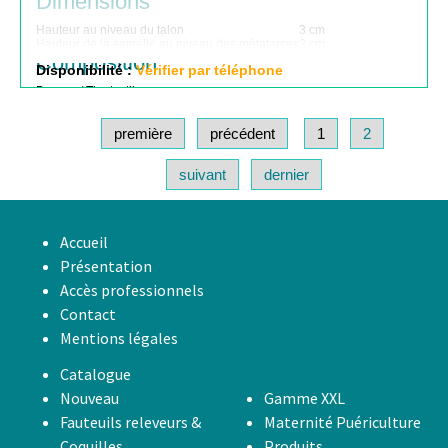
Dimensions
Hauteur au niveau du talon
3 cm
Hauteur de la semelle au niveau des métatarses
2 cm
Composition
Disponibilité :
Vérifier par téléphone
Dessus / Tige
textile
première
précédent
1
2
suivant
dernier
Accueil
Présentation
Accès professionnels
Contact
Mentions légales
Catalogue
Nouveau
Gamme XXL
Fauteuils releveurs &
Maternité Puériculture
Coquilles
Produits