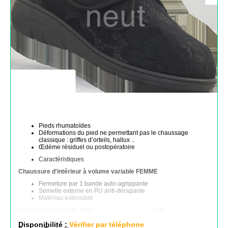
Pieds rhumatoïdes
Déformations du pied ne permettant pas le chaussage
classique : griffes d’orteils, hallux ..
Œdème résiduel ou postopératoire
Caractéristiques
Chaussure d'intérieur à volume variable FEMME
Fermeture par 1 bande auto-agrippante
Semelle externe en PU anti-dérapante
Matériau extensible
Hauteur au niveau du talon
4 cm
Hauteur de la semelle au niveau des métatarses
2 cm
Disponibilité :
Vérifier par téléphone