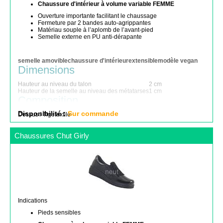
Chaussure d'intérieur à volume variable FEMME
Ouverture importante facilitant le chaussage
Fermeture par 2 bandes auto-agrippantes
Matériau souple à l’aplomb de l’avant-pied
Semelle externe en PU anti-dérapante
semelle amovible
chaussure d'intérieur
extensible
modèle vegan
Dimensions
Hauteur au niveau du talon
2 cm
Hauteur de la semelle au niveau des métatarses
1 cm
Composition
Disponibilité :
Sur commande
Dessus / Tige
textile
Chaussures Chut Girly
Indications
Pieds sensibles