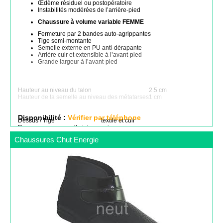
Œdème résiduel ou postopératoire
Instabilités modérées de l’arrière-pied
Chaussure à volume variable FEMME
Fermeture par 2 bandes auto-agrippantes
Tige semi-montante
Semelle externe en PU anti-dérapante
Arrière cuir et extensible à l’avant-pied
Grande largeur à l’avant-pied
Hauteur au niveau du talon
2.5 cm
Hauteur de la semelle au niveau des métatarses
1 cm
Disponibilité :
Vérifier par téléphone
Dessus / Tige
textile et cuir
Recouvrement semelle interne
cuir
Chaussures Chut Energie