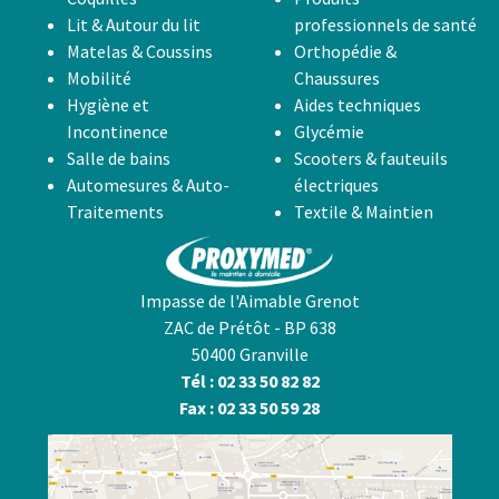
Lit & Autour du lit
professionnels de santé
Matelas & Coussins
Orthopédie &
Mobilité
Chaussures
Hygiène et
Aides techniques
Incontinence
Glycémie
Salle de bains
Scooters & fauteuils
Automesures & Auto-
électriques
Traitements
Textile & Maintien
Impasse de l'Aimable Grenot
ZAC de Prétôt - BP 638
50400 Granville
Tél : 02 33 50 82 82
Fax : 02 33 50 59 28