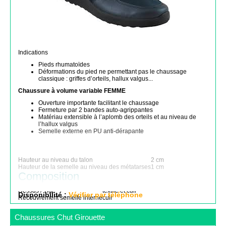
Indications
Pieds rhumatoïdes
Déformations du pied ne permettant pas le chaussage
classique : griffes d’orteils, hallux valgus...
Chaussure à volume variable FEMME
Ouverture importante facilitant le chaussage
Fermeture par 2 bandes auto-agrippantes
Matériau extensible à l’aplomb des orteils et au niveau de
l’hallux valgus
Semelle externe en PU anti-dérapante
Hauteur au niveau du talon
2 cm
Hauteur de la semelle au niveau des métatarses
1 cm
Composition
Dessus / Tige
textile et cuir
Disponibilité :
Vérifier par téléphone
Recouvrement semelle interne
cuir
Chaussures Chut Girouette