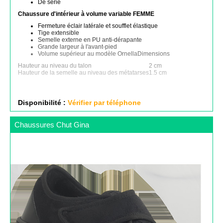
De série
Chaussure d'intérieur à volume variable FEMME
Fermeture éclair latérale et soufflet élastique
Tige extensible
Semelle externe en PU anti-dérapante
Grande largeur à l'avant-pied
Volume supérieur au modèle OrnellaDimensions
Hauteur au niveau du talon
2 cm
Hauteur de la semelle au niveau des métatarses
1.5 cm
Disponibilité :
Vérifier par téléphone
Chaussures Chut Gina