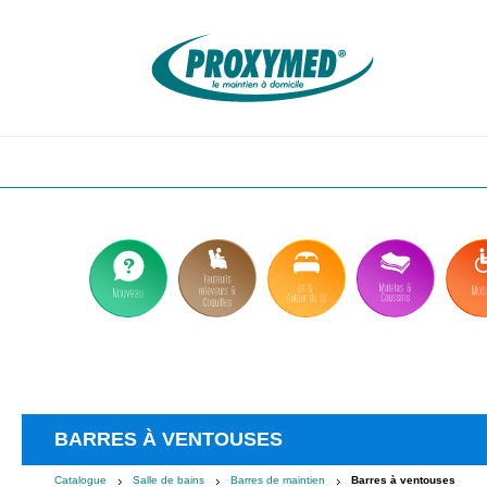
Aller
au
contenu
principal
BARRES À VENTOUSES
Catalogue
Salle de bains
Barres de maintien
Barres à ventouses