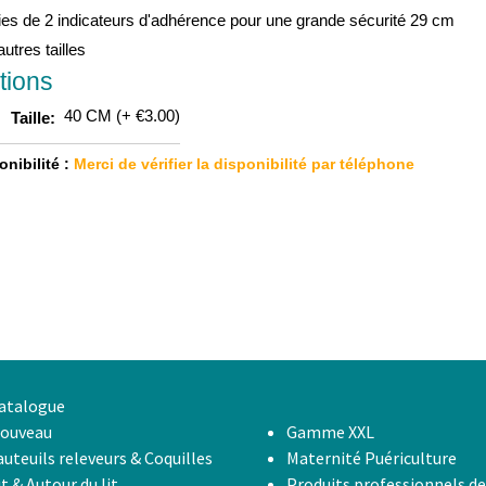
es de 2 indicateurs d'adhérence pour une grande sécurité 29 cm
autres tailles
tions
40 CM
(+ €3.00)
Taille:
nibilité :
Merci de vérifier la disponibilité par téléphone
atalogue
ouveau
Gamme XXL
auteuils releveurs & Coquilles
Maternité Puériculture
it & Autour du lit
Produits professionnels de