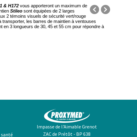
71 & H172
vous apporteront un maximum de
intien
Stileo
sont équipées de 2 larges
ux 2 témoins visuels de sécurité vert/rouge
précédent
suivant
à transporter, les barres de maintien à ventouses
t en 3 longueurs de 30, 45 et 55 cm pour répondre à
Impasse de l'Aimable Grenot
ZAC de Prétôt - BP 638
 santé