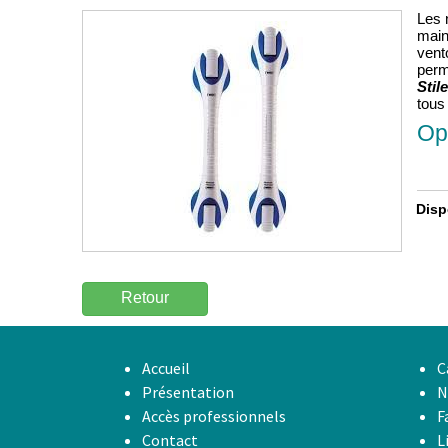
Les 
main
vent
perm
Stil
tous
Op
Dispo
Retour
Accueil
C
Présentation
N
Accès professionnels
F
Contact
L