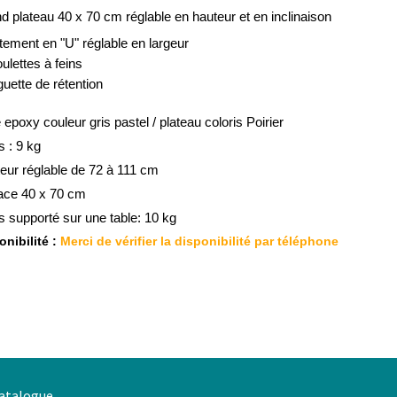
d plateau 40 x 70 cm réglable en hauteur et en inclinaison
étement en "U" réglable en largeur
oulettes à feins
guette de rétention
 epoxy couleur gris pastel / plateau coloris Poirier
s : 9 kg
eur réglable de 72 à 111 cm
ace 40 x 70 cm
s supporté sur une table: 10 kg
nibilité :
Merci de vérifier la disponibilité par téléphone
atalogue