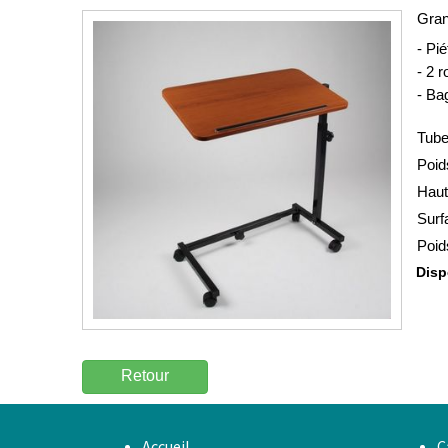
Gran
- Pi
- 2 r
- Ba
Tube
Poid
Haut
Surf
Poid
Dispo
Retour
Accueil
C