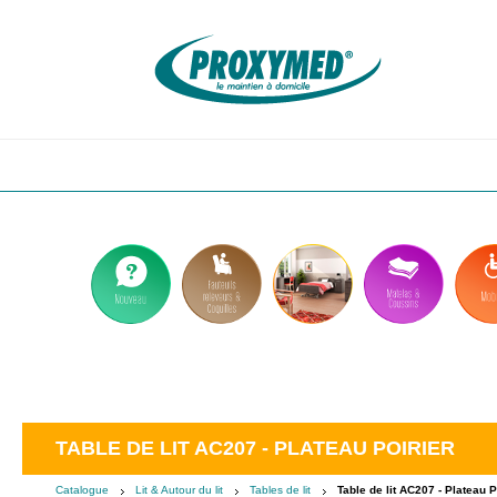
Aller
au
contenu
principal
TABLE DE LIT AC207 - PLATEAU POIRIER
Catalogue
Lit & Autour du lit
Tables de lit
Table de lit AC207 - Plateau P