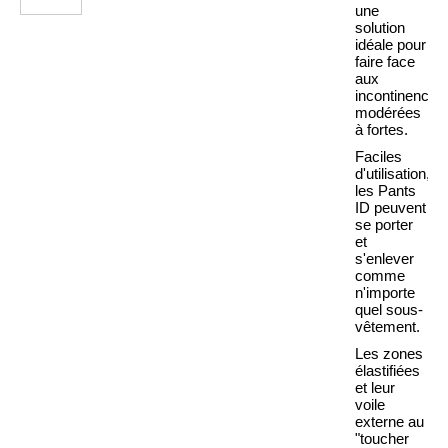
une
solution
idéale pour
faire face
aux
incontinences
modérées
à fortes.
Faciles
d'utilisation,
les Pants
ID peuvent
se porter
et
s'enlever
comme
n'importe
quel sous-
vêtement.
Les zones
élastifiées
et leur
voile
externe au
"toucher