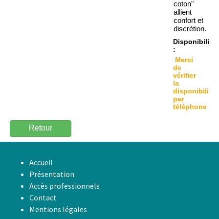
coton"
allient
confort et
discrétion.
Disponibilité
:
Merci
de
vérifier
la
disponibilité
par
téléphone
Retour
Accueil
Présentation
Accès professionnels
Contact
Mentions légales