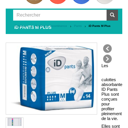
Catalogue
Hygiène et Incontinence
Pants
iD Pants M Plus
ID PANTS M PLUS
précédent
Les
suivant
culottes
absorbantes
ID Pants
Plus sont
conçues
pour
profiter
pleinement
de la vie.
Elles sont