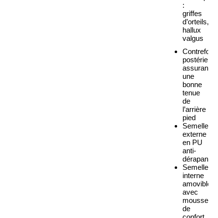
:
griffes
d’orteils,
hallux
valgus
Contreforts
postérieurs
assurant
une
bonne
tenue
de
l’arrière
pied
Semelle
externe
en PU
anti-
dérapante
Semelle
interne
amovible
avec
mousse
de
confort