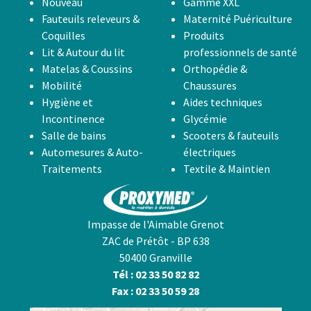
Nouveau
Gamme XXL
Fauteuils releveurs &
Maternité Puériculture
Coquilles
Produits
Lit & Autour du lit
professionnels de santé
Matelas & Coussins
Orthopédie &
Mobilité
Chaussures
Hygiène et
Aides techniques
Incontinence
Glycémie
Salle de bains
Scooters & fauteuils
Automesures & Auto-
électriques
Traitements
Textile & Maintien
Impasse de l'Aimable Grenot
ZAC de Prétôt - BP 638
50400 Granville
Tél : 02 33 50 82 82
Fax : 02 33 50 59 28