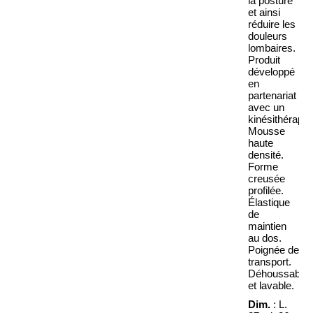
la posture
et ainsi
réduire les
douleurs
lombaires.
Produit
développé
en
partenariat
avec un
kinésithérapeu
Mousse
haute
densité.
Forme
creusée
profilée.
Élastique
de
maintien
au dos.
Poignée de
transport.
Déhoussable
et lavable.
Dim.
: L.