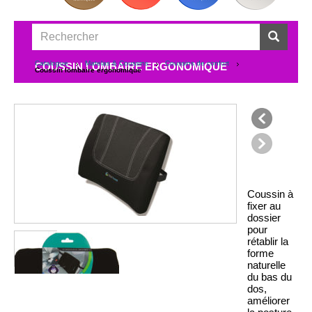
Catalogue
Matelas & Coussins
Coussins de confort
COUSSIN LOMBAIRE ERGONOMIQUE
Coussin lombaire ergonomique
précédent
suivant
Coussin à
fixer au
dossier
pour
rétablir la
forme
naturelle
du bas du
dos,
améliorer